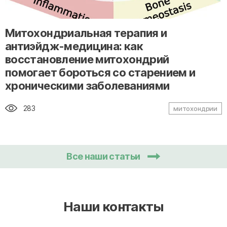
" alt="loading" class="img-responsive"/>
Митохондриальная терапия и
антиэйдж-медицина: как
восстановление митохондрий
помогает бороться со старением и
хроническими заболеваниями
283
митохондрии
Все наши статьи
Наши контакты