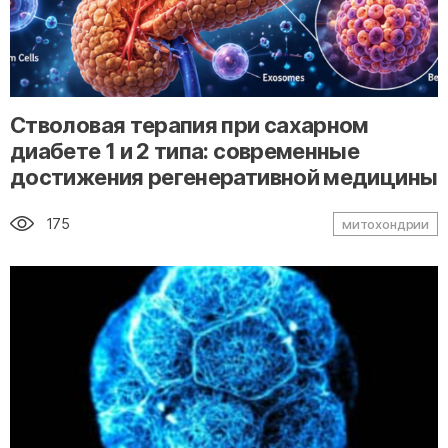
" alt="loading" class="img-responsive"/>
Стволовая терапия при сахарном
диабете 1 и 2 типа: современные
достижения регенеративной медицины
175
митохондрии