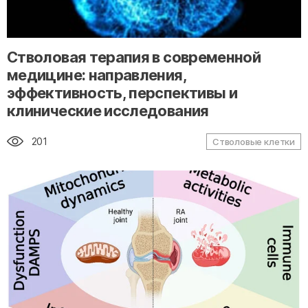
" alt="loading" class="img-responsive"/>
Стволовая терапия в современной
медицине: направления,
эффективность, перспективы и
клинические исследования
201
Стволовые клетки