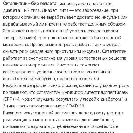
Ситаглиптин – био пеллета
, используемая для лечения
диабета 1 и 2 типа. Диабет типа — это заболевание, при
котором организм не вырабатывает достаточно инсулина или
вырабатываемый им инсулин не работает должным образом.
Это может вызвать повышенный уровень сахара в крови
(гипергликемию). Часто лечение сочетают с био пеллетой
метформина. Правильный контроль диабета также может
снизить риск сердечного приступа или инсульта.
Ситаглиптин
работает за счет увеличения уровня естественных веществ,
называемых инкретинами. Инкретины помогают
контролировать уровень сахара в крови, увеличивая
высвобождение инсулина, особенно после еды.
Результаты ретроспективного исследования случай-контроль
показывают, что ситаглиптин, ингибитор дипептидилпептидазы
(DPP) -4, может улучшить результаты у людей с диабетом 1 и
2 типа, госпитализированных с COVID-19.
Риски для искусственной вентиляции легких, поступления в
реанимацию и смертность снизились вдвое или более,
показывают результаты, опубликованные в Diabetes Care .