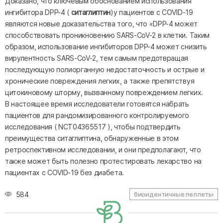
Доказано, что ключевым обоснованием использования
ингибитора DPP-4 (
ситаглиптин
)у пациентов с COVID-19
являются новые доказательства того, что «DPP-4 может
способствовать проникновению SARS-CoV-2 в клетки. Таким
образом, использование ингибиторов DPP-4 может снизить
вирулентность SARS-CoV-2, тем самым предотвращая
последующую полиорганную недостаточность и острые и
хронические повреждения легких, а также препятствуя
цитокиновому шторму, вызванному повреждением легких.
В настоящее время исследователи готовятся набрать
пациентов для рандомизированного контролируемого
исследования ( NCT04365517 ), чтобы подтвердить
преимущества ситаглиптина, обнаруженные в этом
ретроспективном исследовании, и они предполагают, что
также может быть полезно протестировать лекарство на
пациентах с COVID-19 без диабета.
584
биоидентичные пеллеты