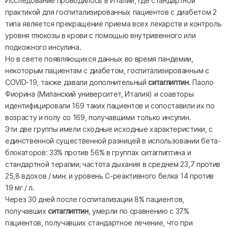
Исследование проводилось в Италии, где стандартной
практикой для госпитализированных пациентов с диабетом 2
типа является прекращение приема всех лекарств и контроль
уровня глюкозы в крови с помощью внутривенного или
подкожного инсулина.
Но в свете появляющихся данных во время пандемии,
некоторым пациентам с диабетом, госпитализированным с
COVID-19, также давали дополнительный
ситаглиптин
. Паоло
Фиорина (Миланский университет, Италия) и соавторы
идентифицировали 169 таких пациентов и сопоставили их по
возрасту и полу со 169, получавшими только инсулин.
Эти две группы имели сходные исходные характеристики, с
единственной существенной разницей в использовании бета-
блокаторов: 33% против 56% в группах ситаглиптина и
стандартной терапии; частота дыхания в среднем 23,7 против
25,8 вдохов / мин; и уровень С-реактивного белка 14 против
19 мг / л.
Через 30 дней после госпитализации 8% пациентов,
получавших
ситаглиптин
, умерли по сравнению с 37%
пациентов, получавших стандартное лечение, что при