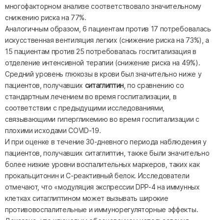
многофакторном анализе соответствовало значительному
снижению риска на 77%.
Аналогичным образом, 6 пациентам против 17 потребовалась
искусственная вентиляция легких (снижение риска на 73%), а
15 пациентам против 25 потребовалась госпитализация в
отделение интенсивной терапии (снижение риска на 49%).
Средний уровень глюкозы в крови был значительно ниже у
пациентов, получавших
ситаглиптин
, по сравнению со
стандартным лечением во время госпитализации, в
соответствии с предыдущими исследованиями,
связывающими гипергликемию во время госпитализации с
плохими исходами COVID-19.
И при оценке в течение 30-дневного периода наблюдения у
пациентов, получавших ситаглиптин, также были значительно
более низкие уровни воспалительных маркеров, таких как
прокальцитонин и С-реактивный белок. Исследователи
отмечают, что «модуляция экспрессии DPP-4 на иммунных
клетках ситаглиптином может вызывать широкие
противовоспалительные и иммунорегуляторные эффекты.