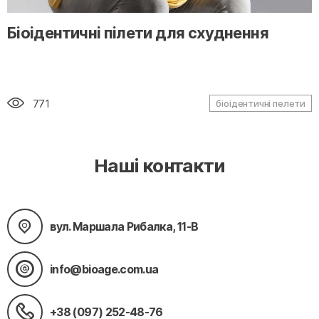
" alt="loading" class="img-responsive"/>
Біоідентичні пілети для схуднення
771
біоідентичні пелети
Наші контакти
вул. Маршала Рибалка, 11-В
info@bioage.com.ua
+38 (097) 252-48-76