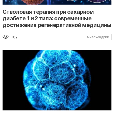
" alt="loading" class="img-responsive"/>
Стволовая терапия при сахарном
диабете 1 и 2 типа: современные
достижения регенеративной медицины
182
митохондрии