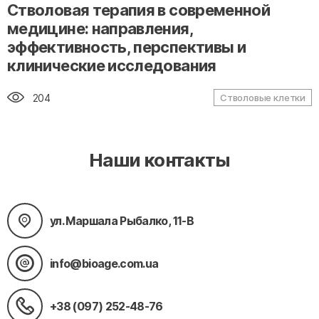
" alt="loading" class="img-responsive"/>
Стволовая терапия в современной
медицине: направления,
эффективность, перспективы и
клинические исследования
204
Стволовые клетки
Наши контакты
ул. Маршала Рыбалко, 11-В
info@bioage.com.ua
+38 (097) 252-48-76