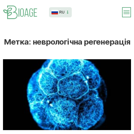
RU
Метка:
неврологічна регенерація