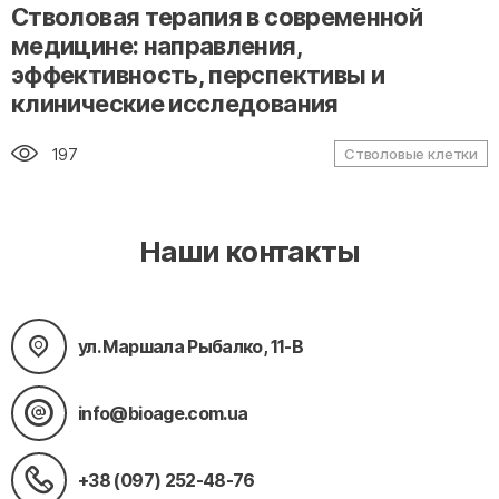
" alt="loading" class="img-responsive"/>
Стволовая терапия в современной
медицине: направления,
эффективность, перспективы и
клинические исследования
197
Стволовые клетки
Наши контакты
ул. Маршала Рыбалко, 11-В
info@bioage.com.ua
+38 (097) 252-48-76