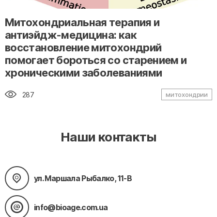
" alt="loading" class="img-responsive"/>
Митохондриальная терапия и
антиэйдж-медицина: как
восстановление митохондрий
помогает бороться со старением и
хроническими заболеваниями
287
митохондрии
Наши контакты
ул. Маршала Рыбалко, 11-В
info@bioage.com.ua