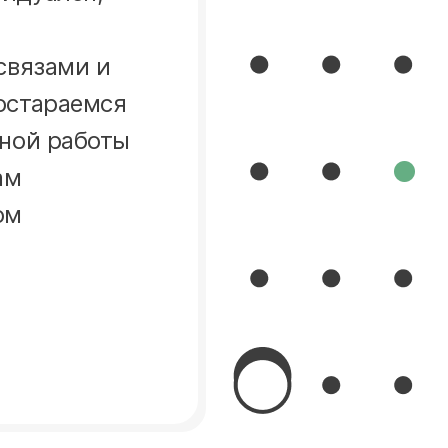
связами и
остараемся
нной работы
ам
ом