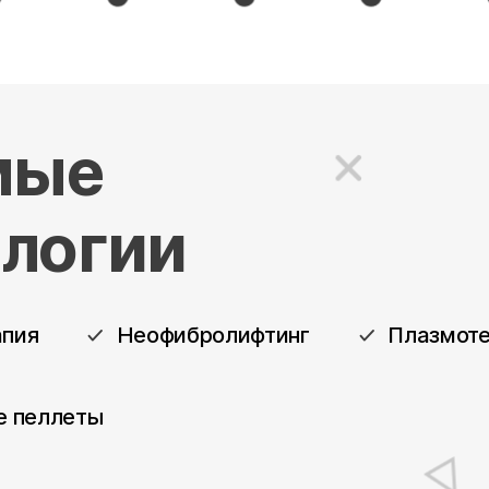
мые
ологии
апия
Неофибролифтинг
Плазмоте
е пеллеты