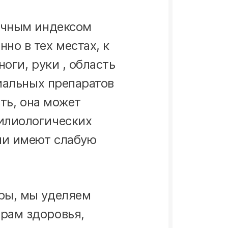
точным индексом
но в тех местах, к
оги, руки , область
циальных препаратов
сть, она может
филиологических
или имеют слабую
ры, мы уделяем
рам здоровья,