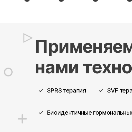
Применяе
нами техн
SPRS терапия
SVF тер
Биоидентичные гормональны