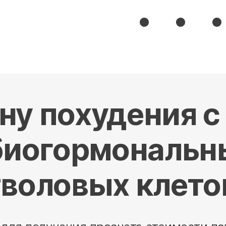
ну похудения с
иогормональн
тволовых клето