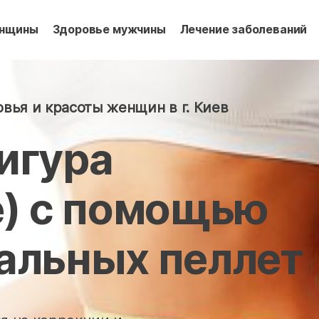
енщины
Здоровье мужчины
Лечение заболеваний
вья и красоты женщин в г. Киев
игура
е) с помощью
альных пеллет