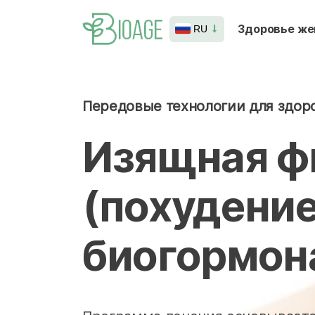
Здоровье ж
RU
Передовые технологии для здоро
Изящная ф
(похудени
биогормон