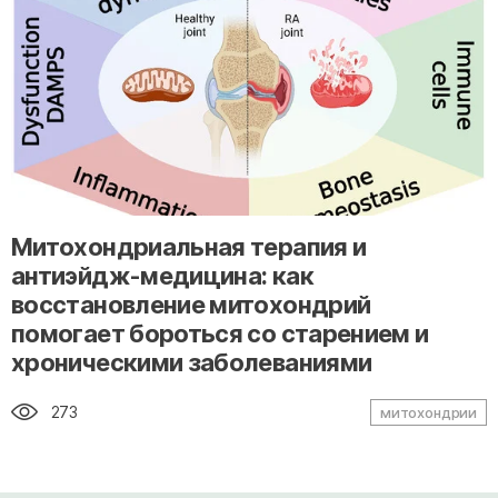
" alt="loading" class="img-responsive"/>
Митохондриальная терапия и
антиэйдж-медицина: как
восстановление митохондрий
помогает бороться со старением и
хроническими заболеваниями
273
митохондрии