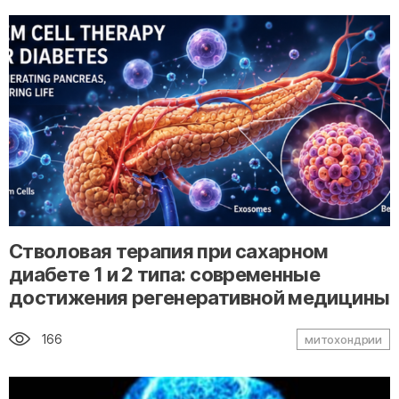
" alt="loading" class="img-responsive"/>
Стволовая терапия при сахарном
диабете 1 и 2 типа: современные
достижения регенеративной медицины
166
митохондрии