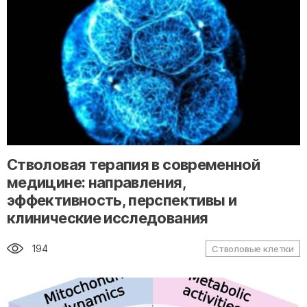
" alt="loading" class="img-responsive"/>
Стволовая терапия в современной
медицине: направления,
эффективность, перспективы и
клинические исследования
194
Стволовые клетки