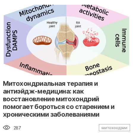
" alt="loading" class="img-responsive"/>
Митохондриальная терапия и
антиэйдж-медицина: как
восстановление митохондрий
помогает бороться со старением и
хроническими заболеваниями
287
митохондрии