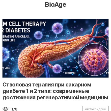
BioAge
" alt="loading" class="img-responsive"/>
Стволовая терапия при сахарном
диабете 1 и 2 типа: современные
достижения регенеративной медицины
178
митохондрии