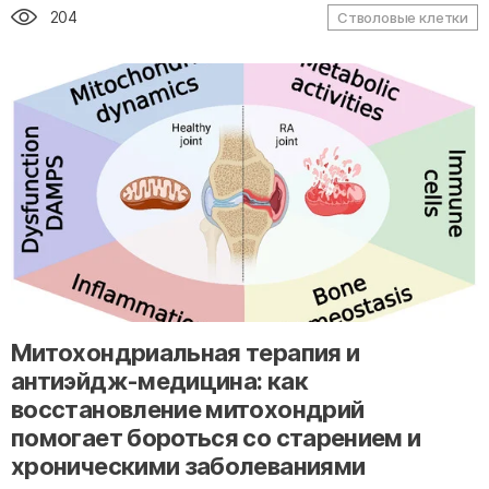
204
Стволовые клетки
" alt="loading" class="img-responsive"/>
Митохондриальная терапия и
антиэйдж-медицина: как
восстановление митохондрий
помогает бороться со старением и
хроническими заболеваниями