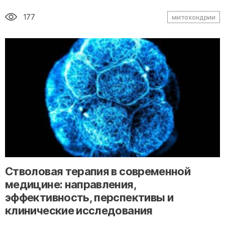
177
митохондрии
" alt="loading" class="img-responsive"/>
Стволовая терапия в современной
медицине: направления,
эффективность, перспективы и
клинические исследования