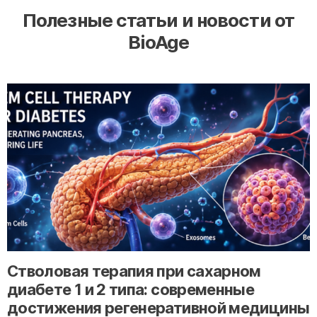
Полезные статьи и новости от
BioAge
" alt="loading" class="img-responsive"/>
Стволовая терапия при сахарном
диабете 1 и 2 типа: современные
достижения регенеративной медицины