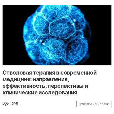
" alt="loading" class="img-responsive"/>
Стволовая терапия в современной
медицине: направления,
эффективность, перспективы и
клинические исследования
205
Стволовые клетки