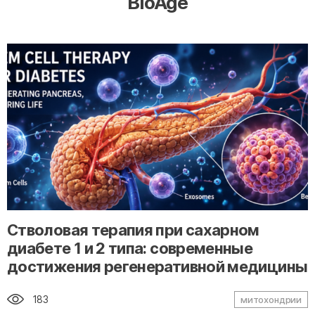
BioAge
" alt="loading" class="img-responsive"/>
Стволовая терапия при сахарном
диабете 1 и 2 типа: современные
достижения регенеративной медицины
183
митохондрии