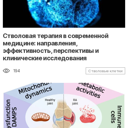
" alt="loading" class="img-responsive"/>
Стволовая терапия в современной
медицине: направления,
эффективность, перспективы и
клинические исследования
194
Стволовые клетки