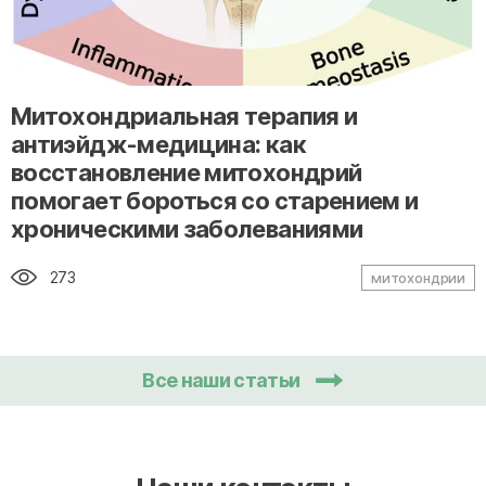
" alt="loading" class="img-responsive"/>
Митохондриальная терапия и
антиэйдж-медицина: как
восстановление митохондрий
помогает бороться со старением и
хроническими заболеваниями
273
митохондрии
Все наши статьи