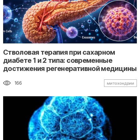
" alt="loading" class="img-responsive"/>
Стволовая терапия при сахарном
диабете 1 и 2 типа: современные
достижения регенеративной медицины
166
митохондрии