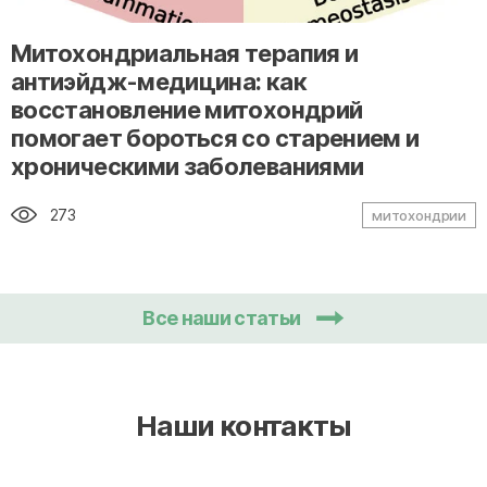
" alt="loading" class="img-responsive"/>
Митохондриальная терапия и
антиэйдж-медицина: как
восстановление митохондрий
помогает бороться со старением и
хроническими заболеваниями
273
митохондрии
Все наши статьи
Наши контакты