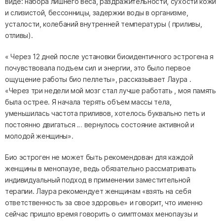
виде: набора лишнего веса, раздражительности, сухости кожи
и слизистой, бессонницы, задержки воды в организме,
усталости, колебаний внутренней температуры ( приливы,
отливы).
« Через 12 дней после установки биоидентичного эстрогена я
почувствовала подъем сил и энергии, это было первое
ощущение работы био пеллеты», рассказывает Лаура .
«Через три недели мой мозг стал лучше работать , моя память
была острее. Я начала терять объем массы тела,
уменьшилась частота приливов, хотелось буквально петь и
постоянно двигаться … вернулось состояние активной и
молодой женщины».
Био эстроген не может быть рекомендован для каждой
женщины в менопаузе, ведь обязательно рассматривать
индивидуальный подход в применении заместительной
терапии. Лаура рекомендует женщинам «взять на себя
ответственность за свое здоровье» и говорит, что именно
сейчас пришло время говорить о симптомах менопаузы и