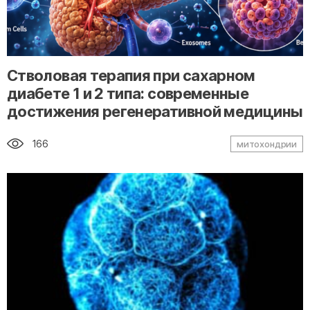
" alt="loading" class="img-responsive"/>
Стволовая терапия при сахарном
диабете 1 и 2 типа: современные
достижения регенеративной медицины
166
митохондрии