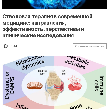
" alt="loading" class="img-responsive"/>
Стволовая терапия в современной
медицине: направления,
эффективность, перспективы и
клинические исследования
194
Стволовые клетки