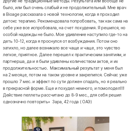
другие не традиционные методы. Результата или вообще не
было, или был очень слабый и не продолжительный. Мне врач
в Bioage рассказала о новой технологии, когда я проходил
детокс терапию. Рекомендовала попробовать, так как сама на
себе уже все испробовала, на счет похудения. Я решился, но
особой надежды не было. Мое удивление наступило где-то на
деть 10-12, когда я проснулся от возбуждения. Потом оно
затихло, но далее возникало все чаще и чаще, это чувство
легкое, приятное. Далее перешел к практическим занятиям, и
партнерша, да и я были удивлены количеством актов, и их
продолжительностью. Максимальный результат у меня был
на 2 месяце, потом на таком уровне и закрепился. Сейчас уже
прошло 7 мес. и эффект по сути должен спадать, но я реально
в прекрасной форме. Еще и похудел немного, и помолодел!!!!
Действие пеллеты рассчитано до 8-9 мес., для себя решил
однозначно повторить» Зара, 42 года ( ОАЭ)