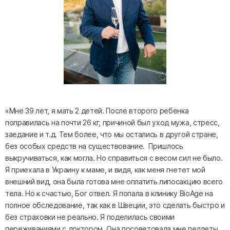
«Мне 39 лет, я мать 2 детей. После второго ребенка
поправилась на почти 26 кг, причиной был уход мужа, стресс,
заедание и т.д. Тем более, что мы остались в другой стране,
без особых средств на существование. Пришлось
выкручиваться, как могла. Но справиться с весом сил не было.
Я приехала в Украину к маме, и видя, как меня гнетет мой
внешний вид, она была готова мне оплатить липосакцию всего
тела. Но к счастью, Бог отвел. Я попала в клинику BioAge на
полное обследование, так как в Швеции, это сделать быстро и
без страховки не реально. Я поделилась своими
переживаниями с доктором. Она посоветовала мне пеллеты,