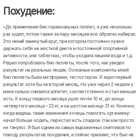
Похудение:
«До применения био гормональных пеллет, я уже несколько
раз худел, потом также за пару месяцев все обратно набирал.
Это некий замкнутый круг, при котором постоянно нужно
держать себя на жесткой диете и постоянной спортивной
активности, или таблетках, чтобы уходила лишняя вода и т.д.
Решил попробовать био пеллеты, после того, как увидел
результат на реальных людях. Основные компоненты моей
био пеллеты были метформин, тестостерон. Я ждал первый
результат хотя бы на второй месяц. Но уже через 2 недели у
меня сильно снизился аппетит, соответственно я стал меньше
есть. К концу первого месяца ушло почти 10 кг, до конца
четвертого месяца – 22 кг, и на шестом месяце 31 кг. Конечно,
когда видишь такие изменения хочешь помогать организму:
начал больше ходить, перестал есть сладкое (так как просто
не тянуло). Я был одним из самых выраженных скептиков по
поводу результатов похудения, и сейчас признаю, что был не