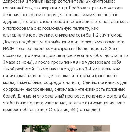
депрессия и полный набор дополнительных симптомов:
головная боль, тахикардия и т.д. Пробовала разные методы
лечения, все врачи говорят, что по анализам я полностью
здорова, что это потеря нейронных связей, и это не лечиться.
Я попробовала био гормональную пеллету, как
альтернативное лечение, снижение хотя бы 1-2 симптомов.
Доктор подобрал мне комбинацию из нескольких гормонов:
NADH- тестостерон- соматотропин. После недель 2-2.5 я
осознала, что начала дольше и крепче спать (обычно спала по
3 часа за ночь), и после просыпания я не чувствовала себя
такой разбитой. Также начала ходить по 3-4 км в день, как
физическая активность, и начала читать книги (раньше не
могла, тяжело было сосредоточиться). Сейчас появились дни
с хорошим настроением, снизилась интенсивность головных
болей. Для меня это реальный прогресс, конечно я хотела бы,
чтобы было полного излечение, но даже эти изменения –мне
приносят облегчения» Стефания, 64 (Голландия)