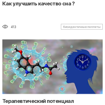
" alt="loading" class="img-responsive"/>
Как улучшить качество сна ?
413
биоидентичные пеллеты
" alt="loading" class="img-responsive"/>
Терапевтический потенциал