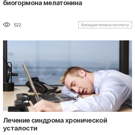
биогормона мелатонина
522
биоидентичные пеллеты
" alt="loading" class="img-responsive"/>
Лечение синдрома хронической
усталости