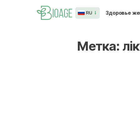
Здоровье ж
RU
Метка:
лі