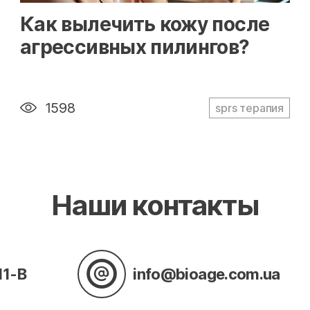
" alt="loading" class="img-responsive"/>
Как вылечить кожу после
агрессивных пилингов?
1598
sprs терапия
Наши контакты
11-В
info@bioage.com.ua