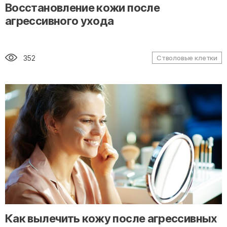
" alt="loading" class="img-responsive"/>
Восстановление кожи после
агрессивного ухода
352
Стволовые клетки
" alt="loading" class="img-responsive"/>
Как вылечить кожу после агрессивных