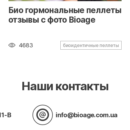
" alt="loading" class="img-responsive"/>
Био гормональные пеллеты
отзывы с фото Bioage
4683
биоидентичные пеллеты
Наши контакты
11-В
info@bioage.com.ua