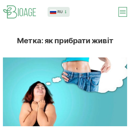
RU
Метка:
як прибрати живіт