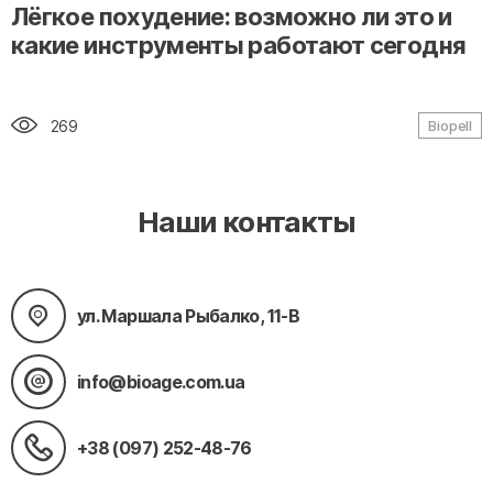
" alt="loading" class="img-responsive"/>
Лёгкое похудение: возможно ли это и
какие инструменты работают сегодня
269
Biopell
Наши контакты
ул. Маршала Рыбалко, 11-В
info@bioage.com.ua
+38 (097) 252-48-76