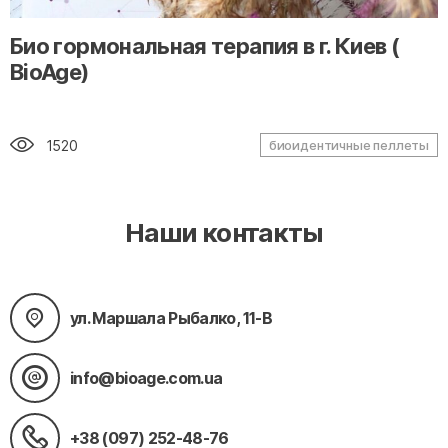
" alt="loading" class="img-responsive"/>
Био гормональная терапия в г. Киев (
BioAge)
1520
биоидентичные пеллеты
Наши контакты
ул. Маршала Рыбалко, 11-В
info@bioage.com.ua
+38 (097) 252-48-76