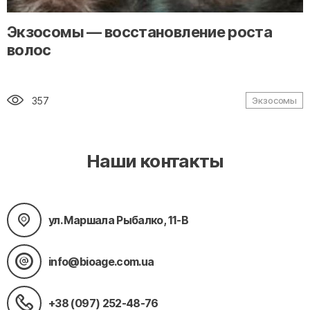
" alt="loading" class="img-responsive"/>
Экзосомы — восстановление роста
волос
357
Экзосомы
Наши контакты
ул. Маршала Рыбалко, 11-В
info@bioage.com.ua
+38 (097) 252-48-76