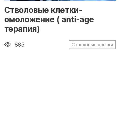
" alt="loading" class="img-responsive"/>
Стволовые клетки-
омоложение ( anti-age
терапия)
885
Стволовые клетки