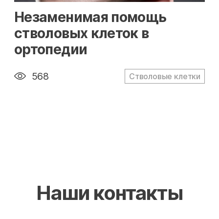
" alt="loading" class="img-responsive"/>
Незаменимая помощь
стволовых клеток в
ортопедии
568
Стволовые клетки
Наши контакты