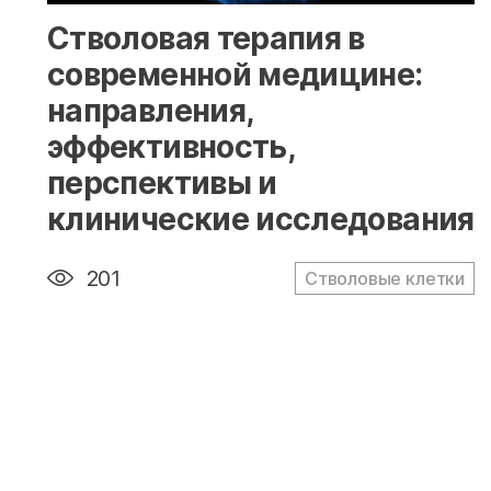
" alt="loading" class="img-responsive"/>
Стволовая терапия в
современной медицине:
направления,
эффективность,
перспективы и
клинические исследования
201
Стволовые клетки