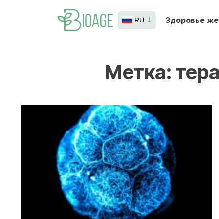
Здоровье ж
RU
Метка:
тера