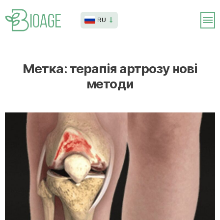
RU
Метка:
терапія артрозу нові
методи