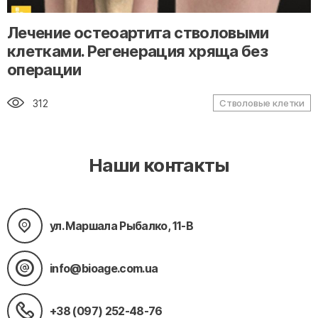
" alt="loading" class="img-responsive"/>
Лечение остеоартита стволовыми
клетками. Регенерация хряща без
операции
312
Стволовые клетки
Наши контакты
ул. Маршала Рыбалко, 11-В
info@bioage.com.ua
+38 (097) 252-48-76