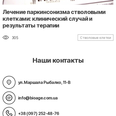
" alt="loading" class="img-responsive"/>
Лечение паркинсонизма стволовыми
клетками: клинический случай и
результаты терапии
305
Стволовые клетки
Наши контакты
ул. Маршала Рыбалко, 11-В
info@bioage.com.ua
+38 (097) 252-48-76