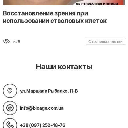
" alt="loading" class="img-responsive"/>
Восстановление зрения при
использовании стволовых клеток
526
Стволовые клетки
Наши контакты
ул. Маршала Рыбалко, 11-В
info@bioage.com.ua
+38 (097) 252-48-76