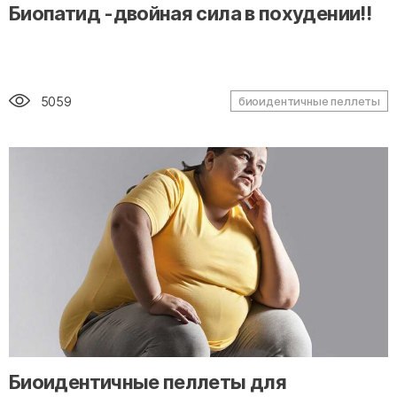
" alt="loading" class="img-responsive"/>
Биопатид -двойная сила в похудении!!
5059
биоидентичные пеллеты
" alt="loading" class="img-responsive"/>
Биоидентичные пеллеты для