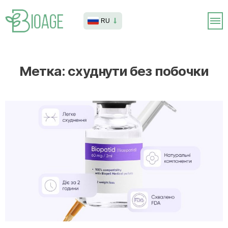
RU
Метка:
схуднути без побочки