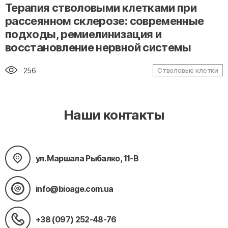
" alt="loading" class="img-responsive"/>
Терапия стволовыми клетками при
рассеянном склерозе: современные
подходы, ремиелинизация и
восстановление нервной системы
256
Стволовые клетки
Наши контакты
ул. Маршала Рыбалко, 11-В
info@bioage.com.ua
+38 (097) 252-48-76