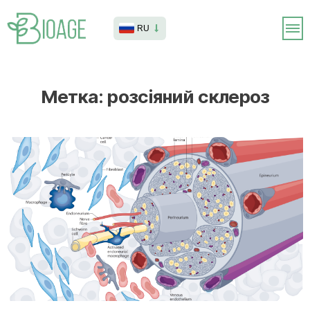
RU
Метка:
розсіяний склероз