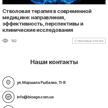
" alt="loading" class="img-responsive"/>
Стволовая терапия в современной
медицине: направления,
эффективность, перспективы и
клинические исследования
192
Стволовые клетки
Наши контакты
ул. Маршала Рыбалко, 11-В
info@bioage.com.ua