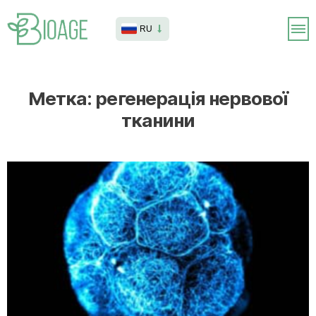
RU
Метка:
регенерація нервової
тканини