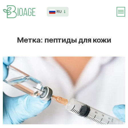
RU
Метка:
пептиды для кожи