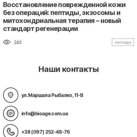
" alt="loading" class="img-responsive"/>
Восстановление поврежденной кожи
без операций: пептиды, экзосомы и
митохондриальная терапия – новый
стандарт регенерации
243
пептиди
Наши контакты
ул. Маршала Рыбалко, 11-В
info@bioage.com.ua
+38 (097) 252-48-76