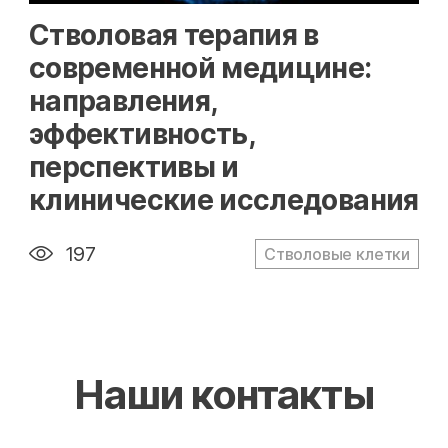
" alt="loading" class="img-responsive"/>
Стволовая терапия в
современной медицине:
направления,
эффективность,
перспективы и
клинические исследования
197
Стволовые клетки
Наши контакты