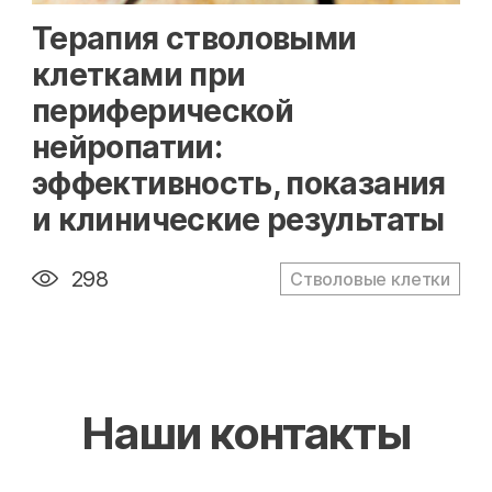
" alt="loading" class="img-responsive"/>
Терапия стволовыми
клетками при
периферической
нейропатии:
эффективность, показания
и клинические результаты
298
Стволовые клетки
Наши контакты