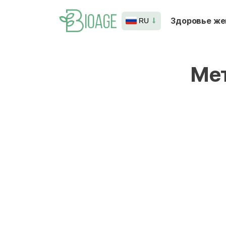
Здоровье ж
RU
Ме