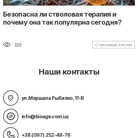
" alt="loading" class="img-responsive"/>
Безопасна ли стволовая терапия и
почему она так популярна сегодня?
320
Стволовые клетки
Наши контакты
ул. Маршала Рыбалко, 11-В
info@bioage.com.ua
+38 (097) 252-48-76