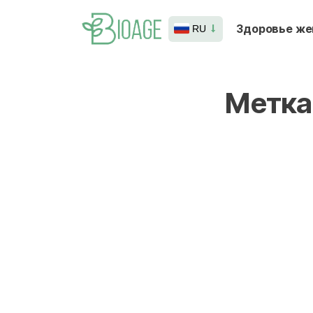
Здоровье ж
RU
Метка