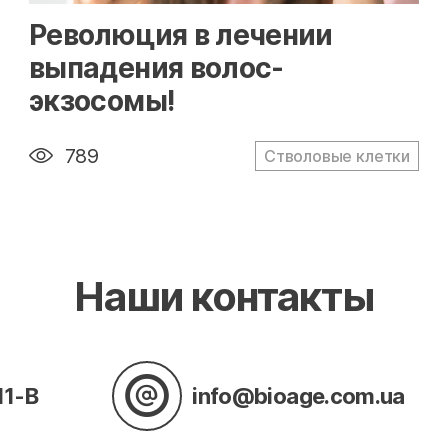
" alt="loading" class="img-responsive"/>
Революция в лечении
выпадения волос-
экзосомы!
789
Стволовые клетки
Наши контакты
11-В
info@bioage.com.ua