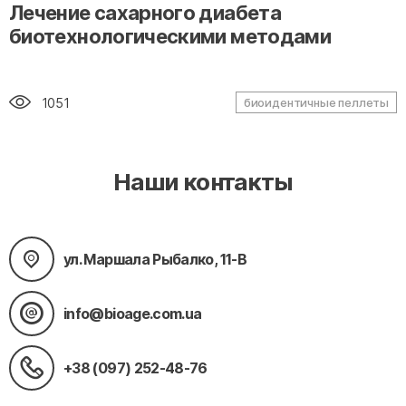
" alt="loading" class="img-responsive"/>
Лечение сахарного диабета
биотехнологическими методами
1051
биоидентичные пеллеты
Наши контакты
ул. Маршала Рыбалко, 11-В
info@bioage.com.ua
+38 (097) 252-48-76