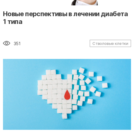
" alt="loading" class="img-responsive"/>
Новые перспективы в лечении диабета
1 типа
351
Стволовые клетки