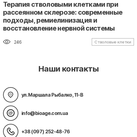
" alt="loading" class="img-responsive"/>
Терапия стволовыми клетками при
рассеянном склерозе: современные
подходы, ремиелинизация и
восстановление нервной системы
246
Стволовые клетки
Наши контакты
ул. Маршала Рыбалко, 11-В
info@bioage.com.ua
+38 (097) 252-48-76