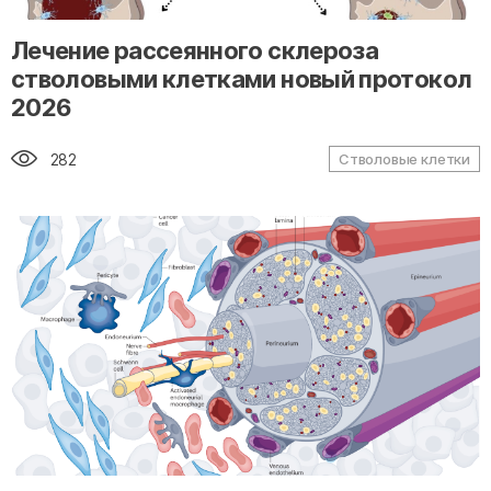
" alt="loading" class="img-responsive"/>
Лечение рассеянного склероза
стволовыми клетками новый протокол
2026
282
Стволовые клетки