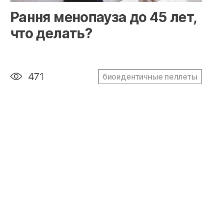
" alt="loading" class="img-responsive"/>
Рання менопауза до 45 лет,
что делать?
471
биоидентичные пеллеты