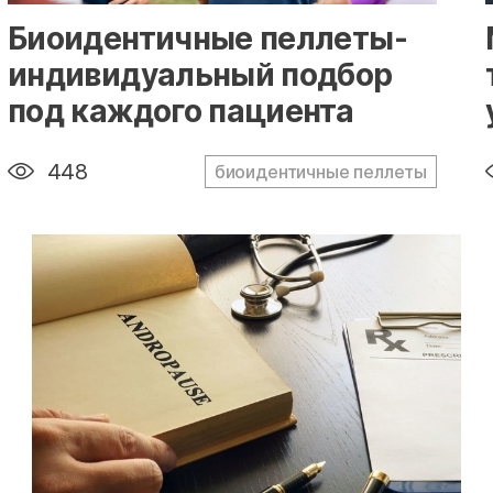
" alt="loading" class="img-responsive"/>
Биоидентичные пеллеты-
индивидуальный подбор
под каждого пациента
448
биоидентичные пеллеты