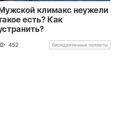
" alt="loading" class="img-responsive"/>
Мужской климакс неужели
такое есть? Как
устранить?
452
биоидентичные пеллеты