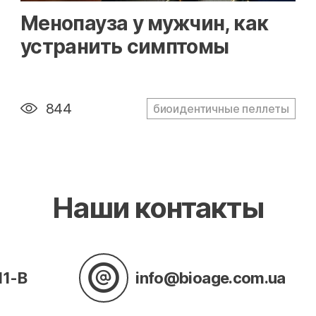
" alt="loading" class="img-responsive"/>
Менопауза у мужчин, как
устранить симптомы
844
биоидентичные пеллеты
Наши контакты
11-В
info@bioage.com.ua