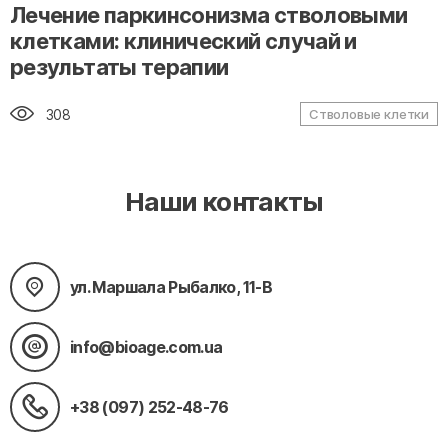
" alt="loading" class="img-responsive"/>
Лечение паркинсонизма стволовыми
клетками: клинический случай и
результаты терапии
308
Стволовые клетки
Наши контакты
ул. Маршала Рыбалко, 11-В
info@bioage.com.ua
+38 (097) 252-48-76