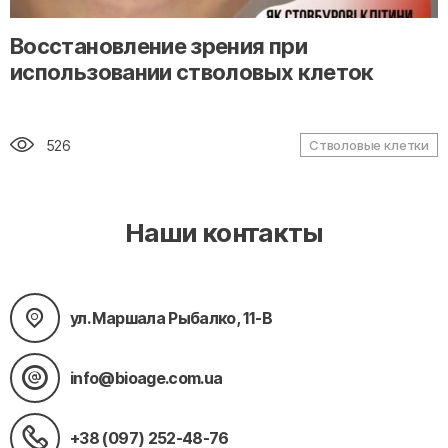
" alt="loading" class="img-responsive"/>
Восстановление зрения при
использовании стволовых клеток
526
Стволовые клетки
Наши контакты
ул. Маршала Рыбалко, 11-В
info@bioage.com.ua
+38 (097) 252-48-76