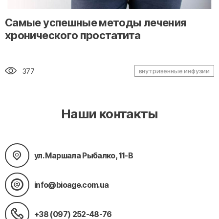
" alt="loading" class="img-responsive"/>
Самые успешные методы лечения
хронического простатита
377
внутривенные инфузии
Наши контакты
ул. Маршала Рыбалко, 11-В
info@bioage.com.ua
+38 (097) 252-48-76