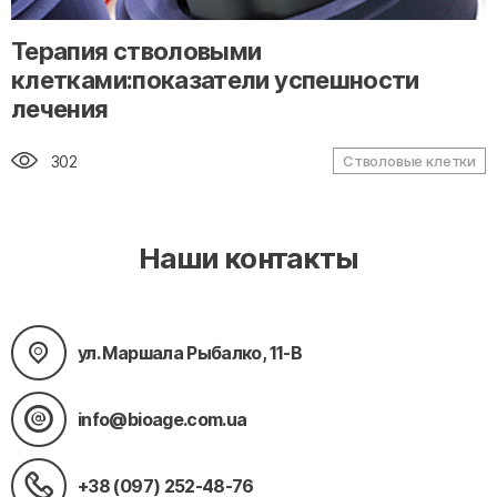
" alt="loading" class="img-responsive"/>
Терапия стволовыми
клетками:показатели успешности
лечения
302
Стволовые клетки
Наши контакты
ул. Маршала Рыбалко, 11-В
info@bioage.com.ua
+38 (097) 252-48-76