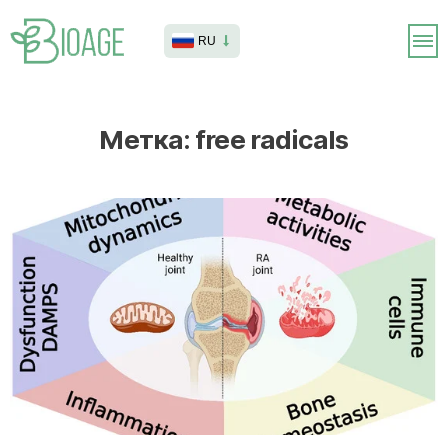
RU
Метка:
free radicals