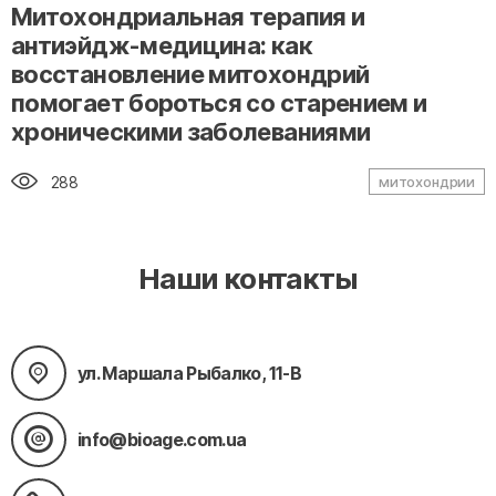
" alt="loading" class="img-responsive"/>
Митохондриальная терапия и
антиэйдж-медицина: как
восстановление митохондрий
помогает бороться со старением и
хроническими заболеваниями
288
митохондрии
Наши контакты
ул. Маршала Рыбалко, 11-В
info@bioage.com.ua