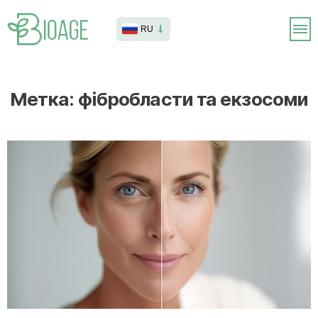
RU
Метка:
фібробласти та екзосоми