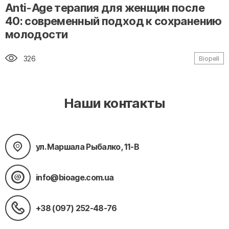
" alt="loading" class="img-responsive"/>
Anti-Age терапия для женщин после
40: современный подход к сохранению
молодости
326
Biopell
Наши контакты
ул. Маршала Рыбалко, 11-В
info@bioage.com.ua
+38 (097) 252-48-76