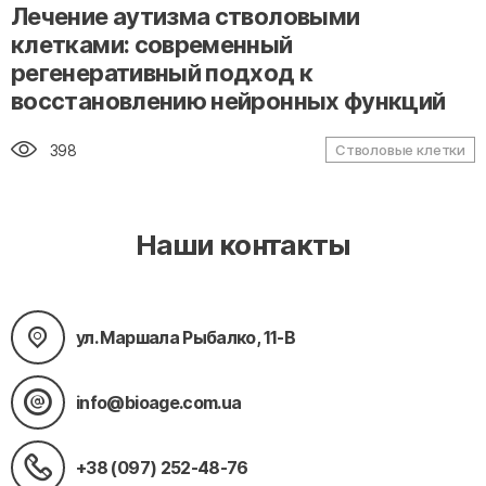
" alt="loading" class="img-responsive"/>
Лечение аутизма стволовыми
клетками: современный
регенеративный подход к
восстановлению нейронных функций
398
Стволовые клетки
Наши контакты
ул. Маршала Рыбалко, 11-В
info@bioage.com.ua
+38 (097) 252-48-76