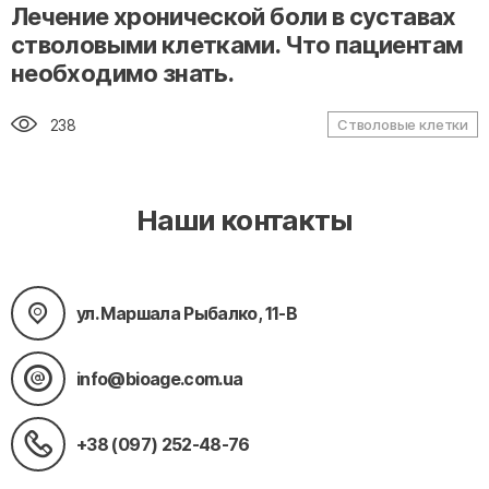
" alt="loading" class="img-responsive"/>
Лечение хронической боли в суставах
стволовыми клетками. Что пациентам
необходимо знать.
238
Стволовые клетки
Наши контакты
ул. Маршала Рыбалко, 11-В
info@bioage.com.ua
+38 (097) 252-48-76