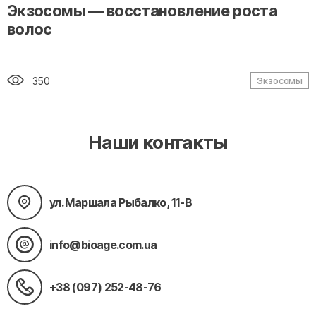
" alt="loading" class="img-responsive"/>
Экзосомы — восстановление роста
волос
350
Экзосомы
Наши контакты
ул. Маршала Рыбалко, 11-В
info@bioage.com.ua
+38 (097) 252-48-76