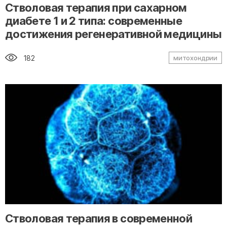
" alt="loading" class="img-responsive"/>
Стволовая терапия при сахарном
диабете 1 и 2 типа: современные
достижения регенеративной медицины
182
митохондрии
" alt="loading" class="img-responsive"/>
Стволовая терапия в современной