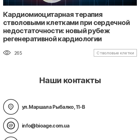
" alt="loading" class="img-responsive"/>
Кардиомиоцитарная терапия
стволовыми клетками при сердечной
недостаточности: новый рубеж
регенеративной кардиологии
265
Стволовые клетки
Наши контакты
ул. Маршала Рыбалко, 11-В
info@bioage.com.ua