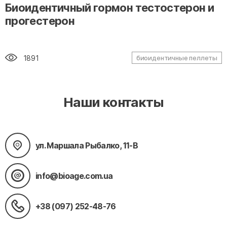
" alt="loading" class="img-responsive"/>
Биоидентичный гормон тестостерон и
прогестерон
1891
биоидентичные пеллеты
Наши контакты
ул. Маршала Рыбалко, 11-В
info@bioage.com.ua
+38 (097) 252-48-76