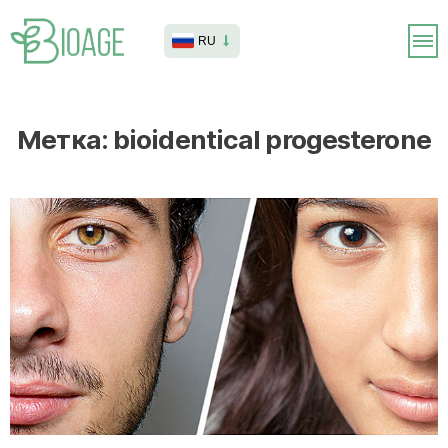
RU
Метка:
bioidentical progesterone