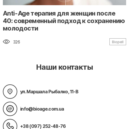
" alt="loading" class="img-responsive"/>
Anti-Age терапия для женщин после
40: современный подход к сохранению
молодости
326
Biopell
Наши контакты
ул. Маршала Рыбалко, 11-В
info@bioage.com.ua
+38 (097) 252-48-76