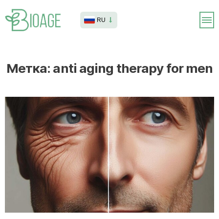
RU
Метка:
anti aging therapy for men