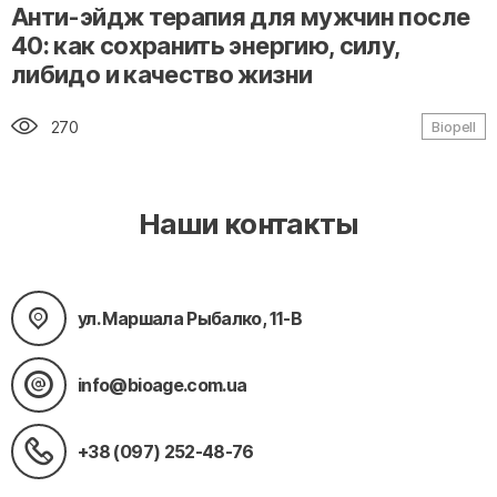
" alt="loading" class="img-responsive"/>
Анти-эйдж терапия для мужчин после
40: как сохранить энергию, силу,
либидо и качество жизни
270
Biopell
Наши контакты
ул. Маршала Рыбалко, 11-В
info@bioage.com.ua
+38 (097) 252-48-76