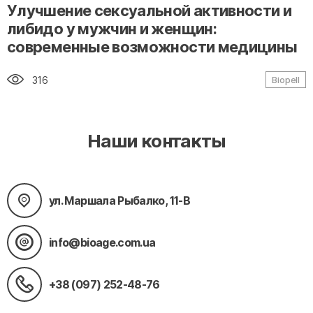
" alt="loading" class="img-responsive"/>
Улучшение сексуальной активности и
либидо у мужчин и женщин:
современные возможности медицины
316
Biopell
Наши контакты
ул. Маршала Рыбалко, 11-В
info@bioage.com.ua
+38 (097) 252-48-76